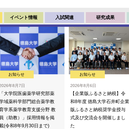
イベント情報
入試関連
研究成果
お知らせ
お知らせ
2026年8月7日
2026年8月6日
「大学院医歯薬学研究部薬
【企業版ふるさと納税】令
学域薬科学部門総合薬学教
和8年度 徳島大学石井町企
育学系薬学教育支援分野 教
版ふるさと納税奨学金授与
員（助教）」採用情報を掲
式及び交流会を開催しまし
載(令和8年9月30日まで)
た