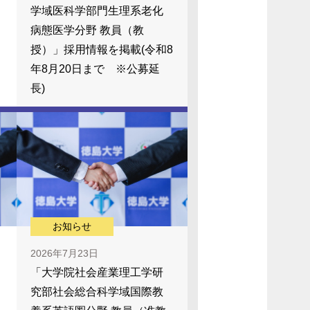
学域医科学部門生理系老化
病態医学分野 教員（教
授）」採用情報を掲載(令和8
年8月20日まで ※公募延
長)
お知らせ
2026年7月23日
「大学院社会産業理工学研
究部社会総合科学域国際教