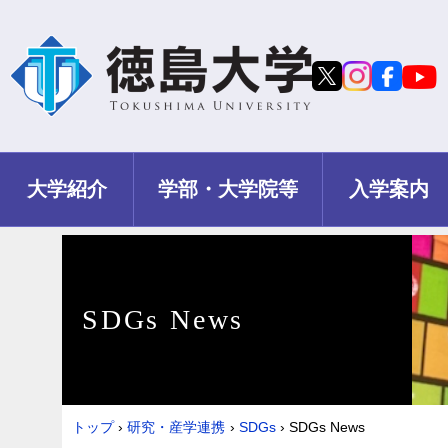
大学紹介
学部・大学院等
入学案内
SDGs News
トップ
›
研究・産学連携
›
SDGs
›
SDGs News