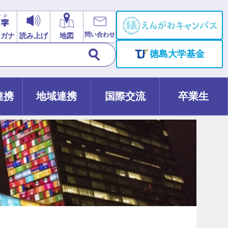
問い合わせ
リガナ
読み上げ
地図
徳島大学基金
連携
地域連携
国際交流
卒業生