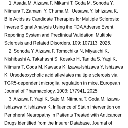
1. Asada M, Aizawa F, Mikami T, Goda M, Sonoda Y,
Niimura T, Zamami Y, Chuma M, Uesawa Y, Ishizawa K.
Bile Acids as Candidate Therapies for Multiple Sclerosis:
Inverse Signal Analysis Using the FDA Adverse Event
Reporting System and Preclinical Validation. Multiple
Sclerosis and Related Disorders, 109; 107113, 2026.
2. Sonoda Y, Aizawa F, Tomochika N, Miyauchi K,
Nishibashi A, Takahashi S, Kosako H, Tanida S, Yagi K,
Niimura T, Goda M, Kawada K, Izawa-Ishizawa Y, Ishizawa
K. Ursodeoxycholic acid alleviates multiple sclerosis via
TGR5-dependent microglial regulation in mice. European
Journal of Pharmacology, 1003; 177941, 2025.
3. Aizawa F, Yagi K, Sato M, Niimura T, Goda M, Izawa-
Ishizawa Y, Ishizawa K. Influence of Statin Intervention on
Peripheral Neuropathy in Patients Treated with Anticancer
Drugs Identified from the Insurer Database. Journal of