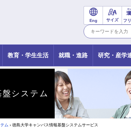
サイズ
Eng
フ
教育・学生生活
就職・進路
研究・産学
基盤システム
ステム
›
徳島大学キャンパス情報基盤システムサービス