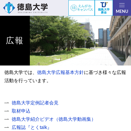
徳島大学
MENU
募金
広報
徳島大学では、
徳島大学広報基本方針
に基づき様々な広報
活動を行っています。
徳島大学定例記者会見
取材申込
徳島大学紹介ビデオ（徳島大学動画集）
広報誌『とくtalk』