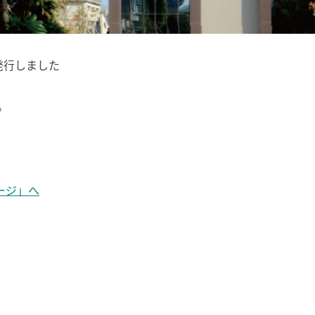
発行しました
。
ージ」へ