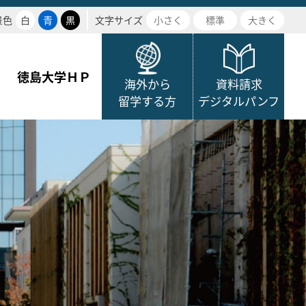
景色
白
青
黒
文字サイズ
小さく
標準
大きく
徳島大学ＨＰ
海外から
資料請求
留学する方
デジタルパンフ