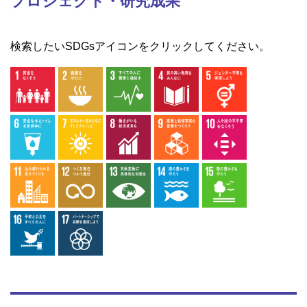
プロジェクト・研究成果
検索したいSDGsアイコンをクリックしてください。
1.貧困
2.飢餓
3.保健
4.教育
5.ジェン
ダー
6.水・衛
7.エネル
8.成長・
9.イノベ
10.不平
生
ギー
雇用
ーション
等
11.都市
12.生
13.気候
14.海洋
15.陸上
産・消費
変動
資源
資源
16.平和
17.実施
手段