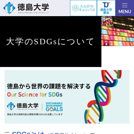
徳島大学
MENU
募金
大学のSDGsについて