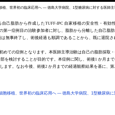
移植、世界初の臨床応用へ ― 徳島大学病院、1型糖尿病に対する医師主
己脂肪から作成したTUFF-IPC 自家移植の安全性・有効性を
1 型糖尿病の第一症例目の治験参加者に対し、脂肪から分離した自己脂肪
術は無事終了し、術後経過も順調であることから、既に退院さ
した初めての症例となります。本医師主導治験は自己の脂肪採取・作
部を検討することが目的です。本症例に関し、術後1 か月ま
継続します。なお今後、術後2 か月までの経過観察結果を基に、
細胞移植、世界初の臨床応用へ ― 徳島大学病院、1型糖尿病