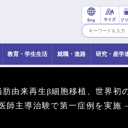
サイズ
Eng
フ
教育・学生生活
就職・進路
研究・産学
肪由来再生β細胞移植、世界初の
医師主導治験で第一症例を実施 