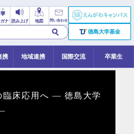
問い合わせ
リガナ
読み上げ
地図
徳島大学基金
連携
地域連携
国際交流
卒業生
臨床応用へ ― 徳島大学
―