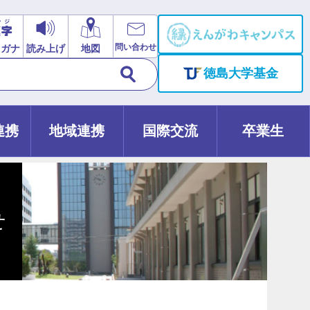
問い合わせ
リガナ
読み上げ
地図
徳島大学基金
連携
地域連携
国際交流
卒業生
せ