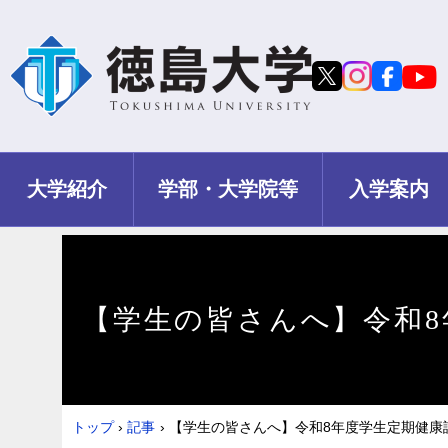
大学紹介
学部・大学院等
入学案内
【学生の皆さんへ】令和
トップ
›
記事
›
【学生の皆さんへ】令和8年度学生定期健康