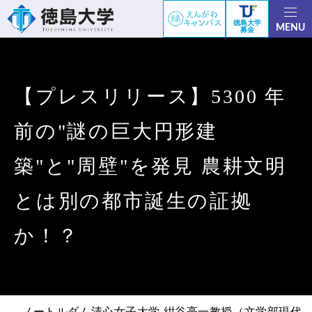
徳島大学
MENU
募金
【プレスリリース】5300 年
前の"謎の巨大円形建
築"と"周壁"を発見 農耕文明
とは別の都市誕生の証拠
か！？
ノートルダム清心女子大学 紺谷亮一教授（文学部現代