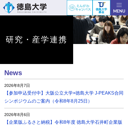
徳島大学
MENU
募金
研究・産学連携
News
2026年8月7日
【参加申込受付中】大阪公立大学×徳島大学 J-PEAKS合同
シンポジウムのご案内（令和8年8月25日）
2026年8月6日
【企業版ふるさと納税】令和8年度 徳島大学石井町企業版