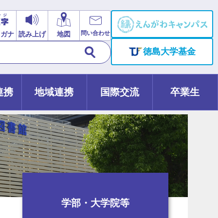
問い合わせ
リガナ
読み上げ
地図
徳島大学基金
連携
地域連携
国際交流
卒業生
学部・大学院等