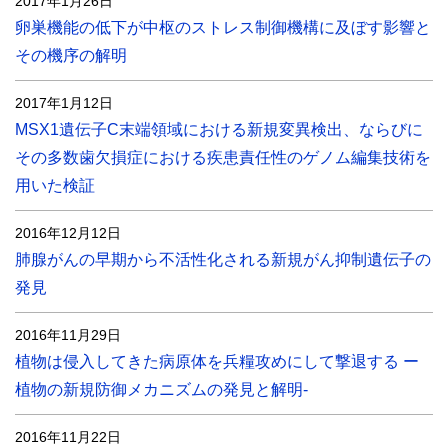
2017年1月26日
卵巣機能の低下が中枢のストレス制御機構に及ぼす影響と
その機序の解明
2017年1月12日
MSX1遺伝子C末端領域における新規変異検出、ならびに
その多数歯欠損症における疾患責任性のゲノム編集技術を
用いた検証
2016年12月12日
肺腺がんの早期から不活性化される新規がん抑制遺伝子の
発見
2016年11月29日
植物は侵入してきた病原体を兵糧攻めにして撃退する ー
植物の新規防御メカニズムの発見と解明-
2016年11月22日