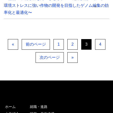
環境ストレスに強い作物の開発を目指したゲノム編集の効
率化と最適化〜
«
前のページ
1
2
3
4
次のページ
»
ホーム
就職・進路