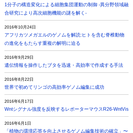
1分子の構造変化による細胞集団運動の制御 -異分野領域融
合研究により高次細胞機能の謎を解く-
2016年10月24日
アフリカツメガエルのゲノムを解読:ヒトを含む脊椎動物
の進化をもたらす重複の解明に迫る
2016年9月29日
遺伝情報を操作したブタを迅速・高効率で作成する手法
2016年8月22日
世界で初めてリンゴの高効率ゲノム編集に成功
2016年6月17日
Wntシグナル強度を反映するレポーターマウスR26-WntVis
2016年6月1日
「植物の環境応答を向上させるゲノム編集技術の確立」〜