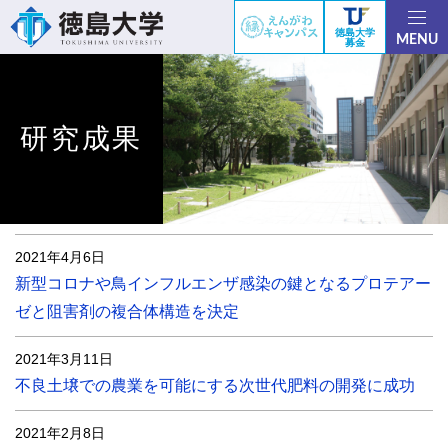
徳島大学
MENU
募金
研究成果
2021年4月6日
新型コロナや鳥インフルエンザ感染の鍵となるプロテアー
ゼと阻害剤の複合体構造を決定
2021年3月11日
不良土壌での農業を可能にする次世代肥料の開発に成功
2021年2月8日