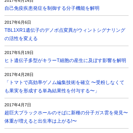
2017年6月14日
自己免疫疾患発症を制御する分子機能を解明
2017年6月6日
TBL1XR1遺伝子のデノボ点変異がウィントシグナリング
の活性を変える
2017年5月19日
ヒト遺伝子多型がキラーT細胞の産生に及ぼす影響を解明
2017年4月28日
「トマトで高効率ゲノム編集技術を確立 〜受粉しなくて
も果実を形成する単為結果性を付与する〜」
2017年4月7日
超巨大ブラックホールのそばに新種の分子ガス雲を発見〜
体重が増えると出生率は上がる!〜