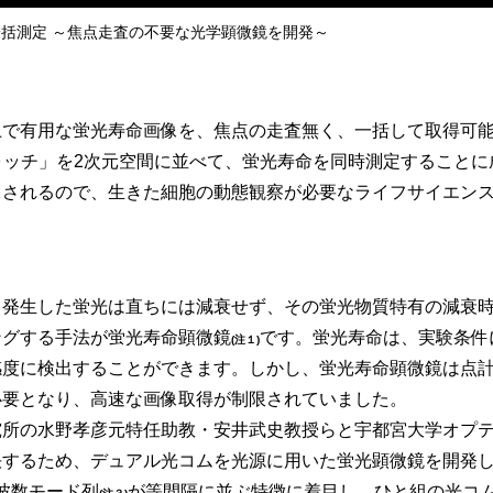
括測定 ～焦点走査の不要な光学顕微鏡を開発～
上で有用な蛍光寿命画像を、焦点の走査無く、一括して取得可
ウォッチ」を2次元空間に並べて、蛍光寿命を同時測定すること
保されるので、生きた細胞の動態観察が必要なライフサイエン
発生した蛍光は直ちには減衰せず、その蛍光物質特有の減衰時
ングする手法が蛍光寿命顕微鏡
です。蛍光寿命は、実験条件
(注１)
感度に検出することができます。しかし、蛍光寿命顕微鏡は点
必要となり、高速な画像取得が制限されていました。
究所の水野孝彦元特任助教・安井武史教授らと宇都宮大学オプ
決するため、デュアル光コムを光源に用いた蛍光顕微鏡を開発
波数モード列
が等間隔に並ぶ特徴に着目し、ひと組の光コ