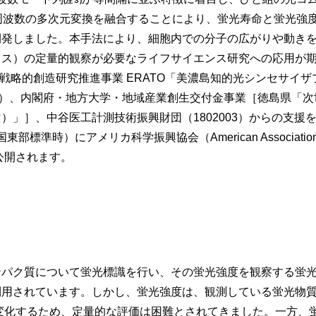
(注３)
気周波数の多次元変換を融合することにより、蛍光寿命と蛍光強
開発しました。本手法により、細胞内での分子の広がりや動き
クス）の定量的観察が必要なライフサイエンス研究への応用が
略的創造研究推進事業 ERATO「美濃島知的光シンセサイザプロ
246031）、内閣府・地方大学・地域産業創生交付金事業［徳島県
）」］、中谷医工計測技術振興財団（1802003）からの支援
時）にアメリカ科学振興協会（American Association for the
」で公開されます。
パク質について蛍光標識を行い、その蛍光強度を観察する蛍光
用されています。しかし、蛍光強度は、観測している蛍光物質
変化するため、定量的な評価は困難とされてきました。一方、