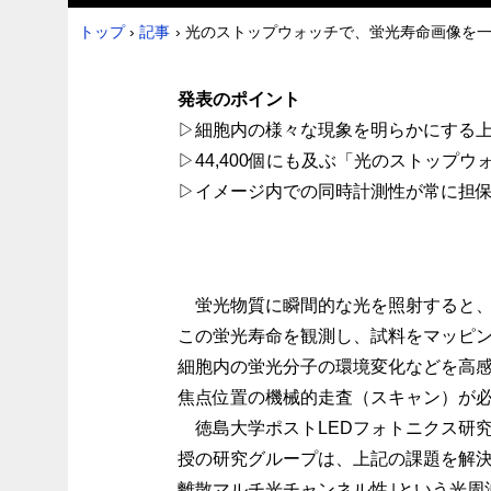
トップ
›
記事
›
光のストップウォッチで、蛍光寿命画像を一
発表のポイント
▷細胞内の様々な現象を明らかにする
▷44,400個にも及ぶ「光のストップ
▷イメージ内での同時計測性が常に担
蛍光物質に瞬間的な光を照射すると、
この蛍光寿命を観測し、試料をマッピ
細胞内の蛍光分子の環境変化などを高
焦点位置の機械的走査（スキャン）が
徳島大学ポストLEDフォトニクス研
授の研究グループは、上記の課題を解
離散マルチ光チャンネル性｣という光周