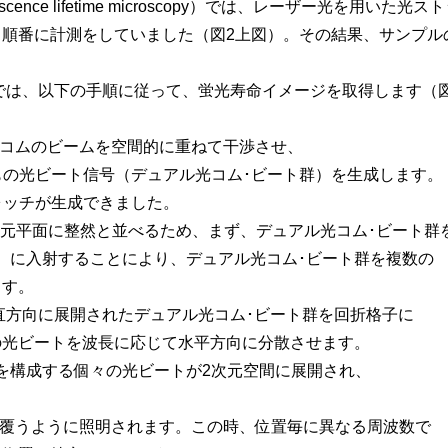
cence lifetime microscopy）では、レーザー光を用
、順番に計測をしていました（図2上図）。その結果、サンプル
）では、以下の手順に従って、蛍光寿命イメージを取得します（
光コムのビームを空間的に重ねて干渉させ、
0もの光ビート信号（デュアル光コム･ビート群）を生成します。
ォッチが生成できました。
を2次元平面に整然と並べるため、まず、デュアル光コム･ビート群
ased array）に入射することにより、デュアル光コム･ビート群を複数の
ます。
直方向に展開されたデュアル光コム･ビート群を回折格子に
光ビートを波長に応じて水平方向に分散させます。
を構成する個々の光ビートが2次元空間に展開され、
を覆うように照明されます。この時、位置毎に異なる周波数で