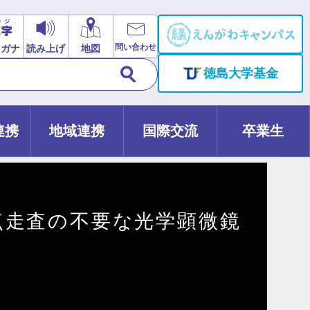
問い合わせ
リガナ
読み上げ
地図
徳島大学基金
連携
地域連携
国際交流
卒業生
点走査の不要な光学顕微鏡