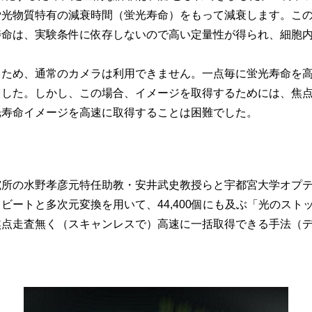
蛍光物質特有の減衰時間（蛍光寿命）をもって減衰します。こ
寿命は、実験条件に依存しないので高い定量性が得られ、細胞
ため、通常のカメラは利用できません。一点毎に蛍光寿命を高
ました。しかし、この場合、イメージを取得するためには、焦
光寿命イメージを高速に取得することは困難でした。
究所の水野孝彦元特任助教・安井武史教授らと宇都宮大学オプ
ビートと多次元変換を用いて、44,400個にも及ぶ「光のスト
焦点走査無く（スキャンレスで）高速に一括取得できる手法（