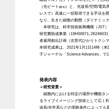
（光ビート
）と、光波長/空間/電
(注４)
レスで）高速に一括取得できる手法を
なり、生きた細胞の動態（ダイナミッ
本研究は、科学技術振興機構（JST）戦
研究費助成事業（19H00871, 26
者雇用創出計画（次世代ひかりトクシマ
本研究成果は、2021年1月1日14時（米国東部標準
子ジャーナル「Science Advances
発表内容
＜研究背景＞
細胞内における特定の場所や機能タン
るライブイメージング技術として広く利
波長/光学系などの実験条件によっても