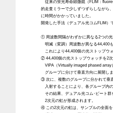
従来の蛍光寿命顕微鏡（FLIM：fluores
的走査ミラーで少しずつずらしながら
に時間がかかっていました。
開発した手法（デュアル光コムFLIM
① 周波数間隔がわずかに異なる2つの
明滅（変調）周波数が異なる44,40
これにより44,400個の光ストップウ
② 44,400個の光ストップウォッチ
VIPA（Virtually imaged ph
グループに分けて垂直方向に展開し
③ 次に、複数のグループに分かれて垂
入射することにより、各グループ内の
その結果、デュアル光コム･ビート群
2次元の虹が形成されます。
④ この2次元の虹は、サンプルの全面