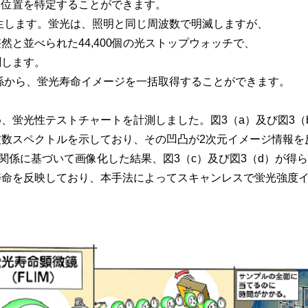
位置を特定することができます。
生します。蛍光は、照明と同じ周波数で明滅しますが、
と並べられた44,400個の光ストップウォッチで、
します。
係から、蛍光寿命イメージを一括取得することができます。
蛍光性テストチャートを計測しました。図3（a）及び図3（
波数スペクトルを示しており、その凹凸が2次元イメージ情報を
応関係に基づいて画像化した結果、図3（c）及び図3（d）が得
寿命を反映しており、本手法によってスキャンレスで蛍光強度