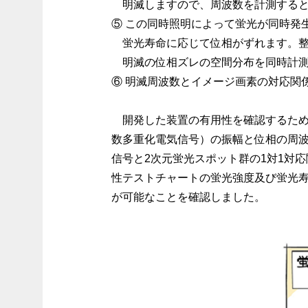
明滅しますので、周波数を計測すると
⑤ この同時照明によって蛍光が同時発
蛍光寿命に応じて位相がずれます。整然
明滅の位相ズレの空間分布を同時計測
⑥ 明滅周波数とイメージ画素の対応関
開発した装置の有用性を確認するため、
数多重化電気信号）の振幅と位相の周
信号と2次元蛍光スポット群の1対1対
性テストチャートの蛍光強度及び蛍光
が可能なことを確認しました。