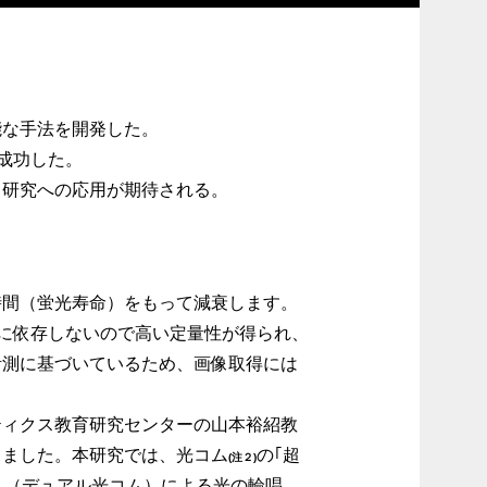
能な手法を開発した。
に成功した。
ス研究への応用が期待される。
間（蛍光寿命）をもって減衰します。
に依存しないので高い定量性が得られ、
計測に基づいているため、画像取得には
ティクス教育研究センターの山本裕紹教
しました。本研究では、光コム
の｢超
(注２)
ム（デュアル光コム）による光の輪唱