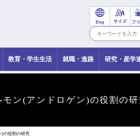
サイズ
Eng
フ
教育・学生生活
就職・進路
研究・産学
モン(アンドロゲン)の役割の研
ン)の役割の研究