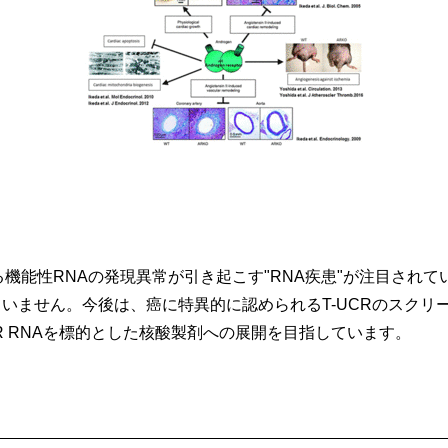
る機能性RNAの発現異常が引き起こす"RNA疾患"が注目され
いません。今後は、癌に特異的に認められるT-UCRのスクリ
R RNAを標的とした核酸製剤への展開を目指しています。