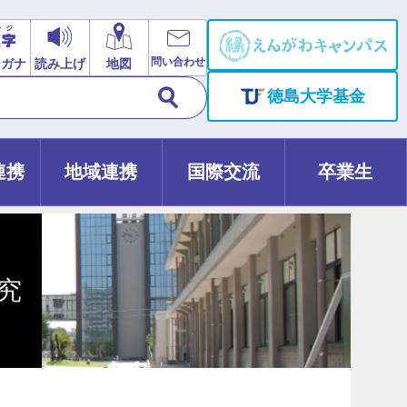
問い合わせ
リガナ
読み上げ
地図
徳島大学基金
連携
地域連携
国際交流
卒業生
究