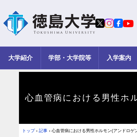
大学紹介
学部・大学院等
入学案内
心血管病における男性ホル
トップ
›
記事
›
心血管病における男性ホルモン(アンドロゲ