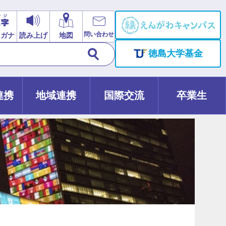
問い合わせ
リガナ
読み上げ
地図
徳島大学基金
連携
地域連携
国際交流
卒業生