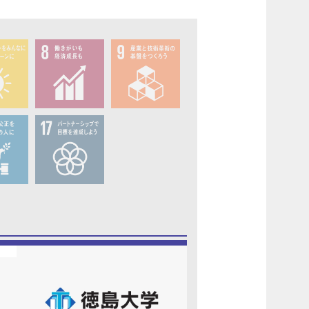
ルギー
8.成長・雇用
9.イノベーシ
ョン
17.実施手段