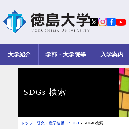
大学紹介
学部・大学院等
入学案内
SDGs 検索
トップ
›
研究・産学連携
›
SDGs
›
SDGs 検索