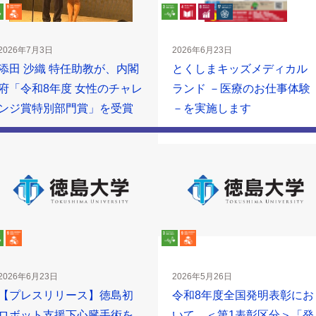
2026年7月3日
2026年6月23日
添田 沙織 特任助教が、内閣
とくしまキッズメディカル
府「令和8年度 女性のチャレ
ランド －医療のお仕事体験
ンジ賞特別部門賞」を受賞
－を実施します
2026年6月23日
2026年5月26日
【プレスリリース】徳島初
令和8年度全国発明表彰にお
ロボット支援下心臓手術を
いて、＜第1表彰区分＞「発