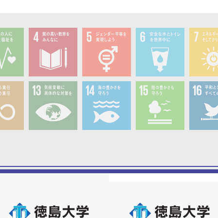
4.教育
5.ジェンダー
6.水・衛生
7.エネ
産・消
13.気候変動
14.海洋資源
15.陸上資源
16.平和