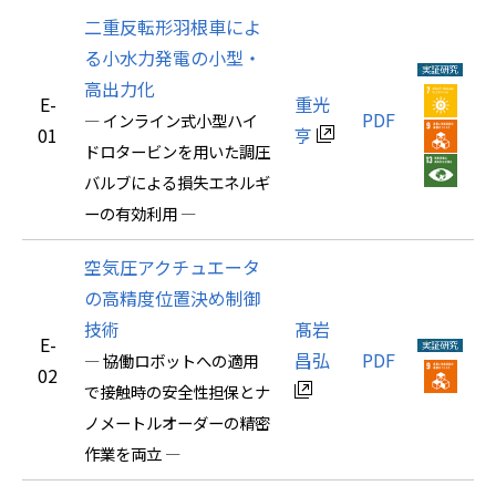
二重反転形羽根車によ
る小水力発電の小型・
高出力化
E-
重光
PDF
― インライン式小型ハイ
01
亨
ドロタービンを用いた調圧
バルブによる損失エネルギ
ーの有効利用 ―
空気圧アクチュエータ
の高精度位置決め制御
技術
髙岩
E-
昌弘
PDF
― 協働ロボットへの適用
02
で接触時の安全性担保とナ
ノメートルオーダーの精密
作業を両立 ―