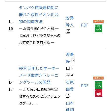
タンパク質吸着抑制に
優れた双性イオン化合
安澤
L-
物の製造方法
幹人
PDF
16
― 水溶性抗血栓性材料 ─
金属およびガラス基材への
共有結合性を有する ―
渡邊
毅
VRを活用したオーダー
山下
メード歯磨きトレーニ
琴音
L-
ングツールの開発
石原
PDF
17
由貴
― より良い口腔環境を実
現するためのセルフチェッ
山本
クゲーム ―
健詞