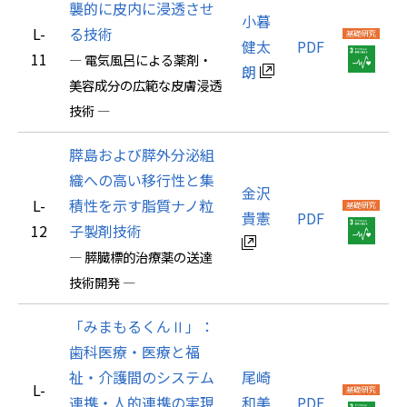
襲的に皮内に浸透させ
小暮
L-
る技術
健太
PDF
11
― 電気風呂による薬剤・
朗
美容成分の広範な皮膚浸透
技術 ―
膵島および膵外分泌組
織への高い移行性と集
金沢
L-
積性を示す脂質ナノ粒
貴憲
PDF
12
子製剤技術
― 膵臓標的治療薬の送達
技術開発 ―
「みまもるくんⅡ」：
歯科医療・医療と福
祉・介護間のシステム
尾崎
L-
連携・人的連携の実現
和美
PDF