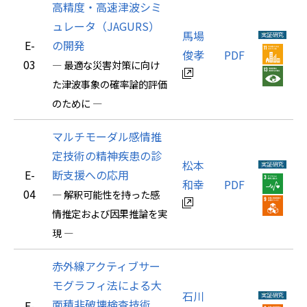
高精度・高速津波シミ
ュレータ（JAGURS）
馬場
E-
の開発
俊孝
PDF
03
― 最適な災害対策に向け
た津波事象の確率論的評価
のために ―
マルチモーダル感情推
定技術の精神疾患の診
松本
E-
断支援への応用
和幸
PDF
04
― 解釈可能性を持った感
情推定および因果推論を実
現 ―
赤外線アクティブサー
モグラフィ法による大
石川
面積非破壊検査技術
E-