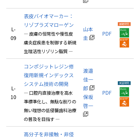
表皮バイオマーカー：
リゾプラズマローゲン
L-
山本
PDF
― 皮膚の恒常性や慢性皮
09
圭
膚炎症疾患を制御する新規
生理活性リゾリン脂質 ―
コンポジットレジン修
渡邉
復用新規インデックス
佳一
システム技術の開発
L-
郎
PDF
― 口腔内直接治療を高水
10
保坂
準標準化し、無駄な削りの
啓一
無い理想の低侵襲歯科治療
の普及を目指す ―
高分子を非接触・非侵