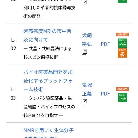
利用した革新的抗体誘導技
術の開発 ―
超高感度MRIの市中普
犬飼
L-
及に向けて
宗弘
PDF
02
― 共晶・共結晶法による
核スピン偏極技術 ―
バイオ医薬品開発を加
速化するプラットフォ
鬼塚
L-
ーム技術
正義
PDF
03
― タンパク質医薬品・生
産細胞・バイオプロセスの
統合開発を目指す ―
NMRを用いた生体分子