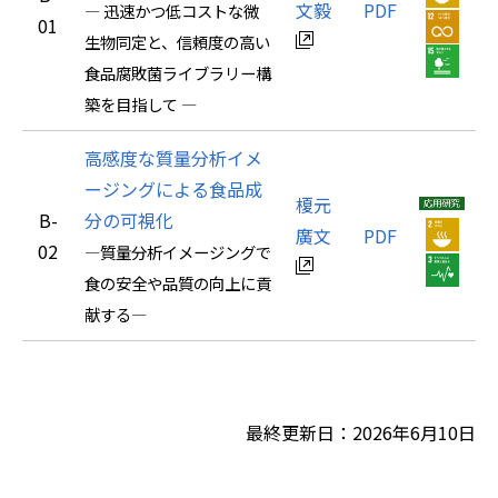
文毅
PDF
― 迅速かつ低コストな微
01
生物同定と、信頼度の高い
食品腐敗菌ライブラリー構
築を目指して ―
高感度な質量分析イメ
ージングによる食品成
榎元
B-
分の可視化
廣文
PDF
02
―質量分析イメージングで
食の安全や品質の向上に貢
献する―
最終更新日：2026年6月10日