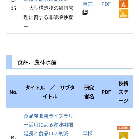
真志
PDF
05
―
大型構造物の維持管
理に資する非破壊検査
―
食品、農林水産
技術
タイトル ／ サブタ
研究
No.
PDF
ステ
イトル
者名
ージ
食品腐敗菌ライブラリ
ー活用による賞味期限
延長と食品ロス削減
森松
B-