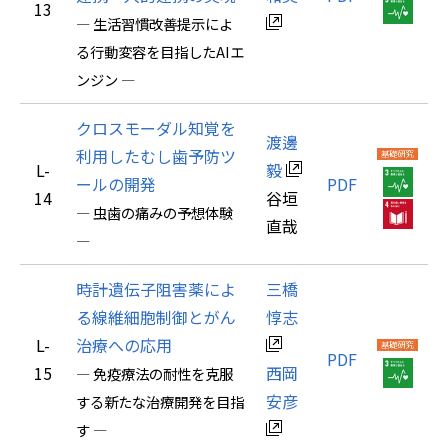
13
― 生活習慣改善提示によ
る行動変容を目指したAIエ
ンジン ―
クロスモーダル知覚を
渡邊
利用したむし歯予防ツ
L-
毅
ールの開発
PDF
14
谷垣
― 虫歯の痛みの予想体験
直哉
―
時計遺伝子阻害薬によ
三橋
る線維細胞制御とがん
惇志
L-
治療への応用
PDF
15
西岡
― 免疫療法の耐性を克服
安彦
する新たな治療開発を目指
す ―