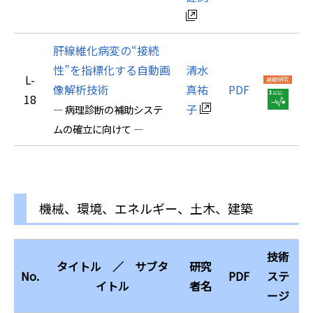
肝線維化病変の“接続
性”を指標化する自動画
清水
L-
像解析技術
真祐
PDF
18
子
― 病理診断の補助システ
ムの確立に向けて ―
機械、環境、エネルギー、土木、建築
技術
タイトル ／ サブタ
研究
No.
PDF
ステ
イトル
者名
ージ