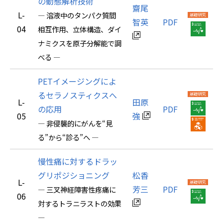
の動態解析技術
齋尾
L-
― 溶液中のタンパク質間
智英
PDF
04
相互作用、立体構造、ダイ
ナミクスを原子分解能で調
べる ―
PETイメージングによ
るセラノスティクスへ
L-
田原
の応用
PDF
05
強
― 非侵襲的にがんを“見
る”から“診る”へ ―
慢性痛に対するドラッ
グリポジショニング
松香
L-
芳三
PDF
― 三叉神経障害性疼痛に
06
対するトラニラストの効果
―