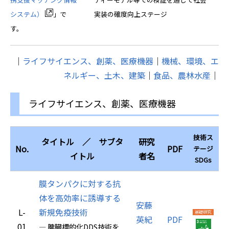
システム）
」で
実装の確度向上ステージ
す。
│
ライフサイエンス、創薬、医療機器
│
機械、環境、エ
ネルギー、土木、建築
│
食品、農林水産
│
ライフサイエンス、創薬、医療機器
技術ス
タイトル ／ サブタ
研究
No.
PDF
テージ
イトル
者名
SDGs
膜タンパクに対する抗
体を高効率に誘導する
安藤
L-
新規免疫技術
英紀
PDF
01
― 脾臓標的化DDS技術を