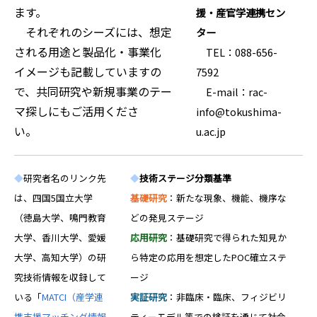
ます。
援・産官学連携セン
それぞれのシーズには、想定
ター
される用途と製品化・事業化
TEL：088-656-
イメージも記載していますの
7592
で、共同研究や新規事業のテー
E-mail：rac-
マ探しにもご活用くださ
info@tokushima-
い。
u.ac.jp
◆
研究者名のリンク先
◆
技術ステージ分類基準
は、四国5国立大学
基礎研究
：新たな現象、機能、機序な
（徳島大学、鳴門教育
どの発見ステージ
大学、香川大学、愛媛
応用研究
：基礎研究で得られた知見か
大学、高知大学）の研
ら特定の応用を想定したPOC確立ステ
究技術情報を収録して
ージ
いる「
MATCI（産学連
実証研究
：非臨床・臨床、フィジビリ
携支援マッチング情報
ティーモデル等での検証を通じて社会