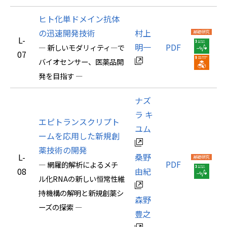
ヒト化単ドメイン抗体
の迅速開発技術
村上
L-
明一
PDF
― 新しいモダリィティ―で
07
バイオセンサー、医薬品開
発を目指す ―
ナズ
ラ キ
エピトランスクリプト
ユム
ームを応用した新規創
薬技術の開発
L-
桑野
PDF
― 網羅的解析によるメチ
08
由紀
ル化RNAの新しい恒常性維
持機構の解明と新規創薬シ
森野
ーズの探索 ―
豊之