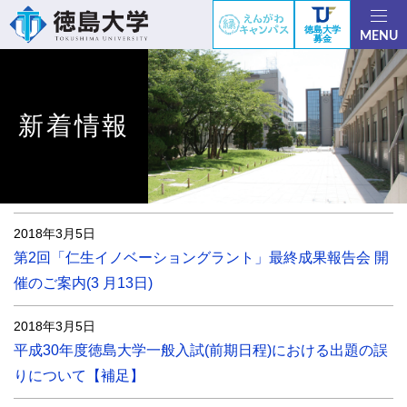
徳島大学
MENU
募金
新着情報
2018年3月5日
第2回「仁生イノベーショングラント」最終成果報告会 開
催のご案内(3 月13日)
2018年3月5日
平成30年度徳島大学一般入試(前期日程)における出題の誤
りについて【補足】