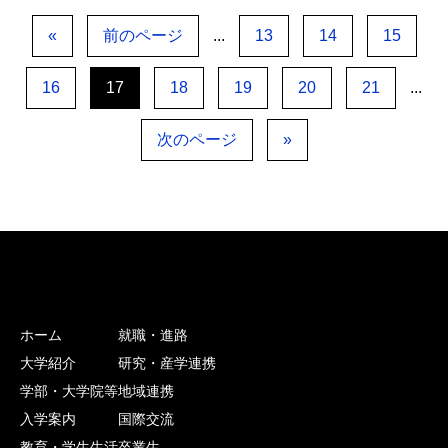
«
前のページ
...
13
14
15
16
17
18
19
20
21
...
次のページ
»
ホーム
就職・進路
大学紹介
研究・産学連携
学部・大学院等
地域連携
入学案内
国際交流
教育・学生生活
卒業生