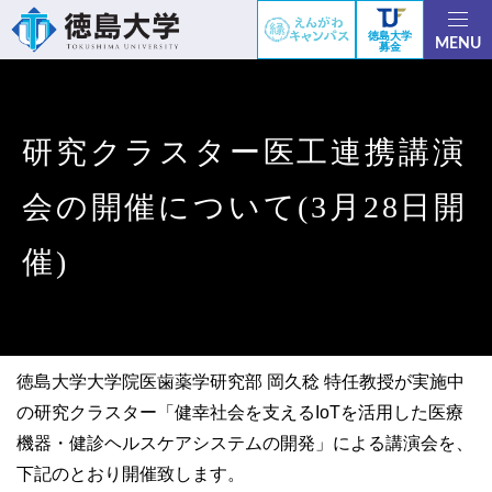
徳島大学
MENU
募金
研究クラスター医工連携講演
会の開催について(3月28日開
催)
徳島大学大学院医歯薬学研究部 岡久稔 特任教授が実施中
の研究クラスター「健幸社会を支えるIoTを活用した医療
機器・健診ヘルスケアシステムの開発」による講演会を、
下記のとおり開催致します。