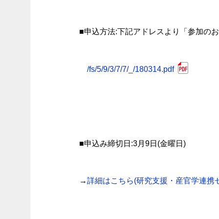
■申込方法:下記アドレスより「参加の
/fs/5/9/3/7/7/_/180314.pdf
■申込み締切日:3月9日(金曜日)
→
詳細はこちら(研究支援・産官学連携