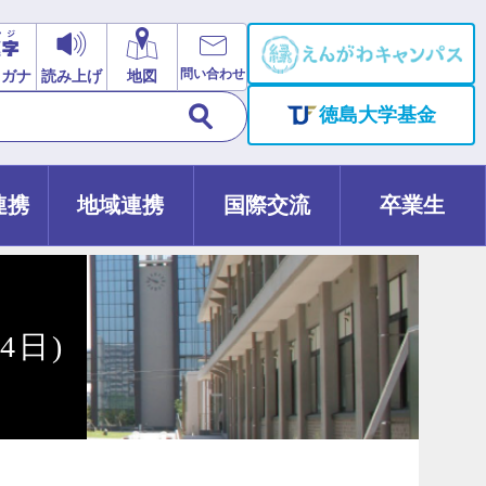
問い合わせ
リガナ
読み上げ
地図
徳島大学基金
連携
地域連携
国際交流
卒業生
4日)