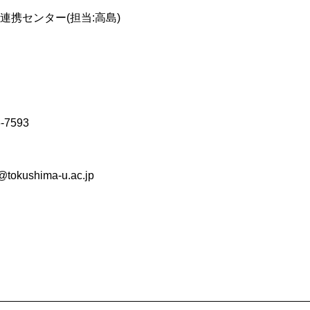
連携センター(担当:高島)
7593
kushima-u.ac.jp