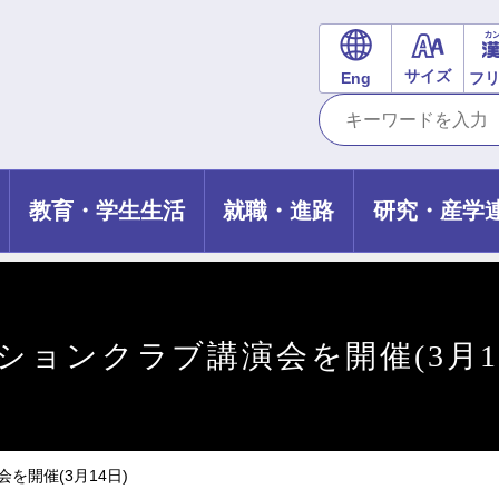
サイズ
Eng
フ
教育・学生生活
就職・進路
研究・産学
ションクラブ講演会を開催(3月1
を開催(3月14日)