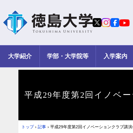
大学紹介
学部・大学院等
入学案内
平成29年度第2回イノベー
トップ
›
記事
›
平成29年度第2回イノベーションクラブ講演会