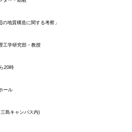
センター・助教
周辺の地質構造に関する考察」
業理工学研究部・教授
ら20時
ルホール
常三島キャンパス内)