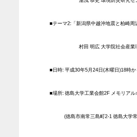
湯浅 恭史 環境防災研究
■テーマ2:「新潟県中越沖地震と柏崎
村田 明広 大学院社会産
■日時: 平成30年5月24日(木曜日)18時か
■場所: 徳島大学工業会館2F メモリア
(徳島市南常三島町2-1 徳島大学