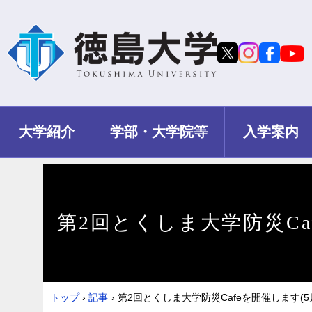
大学紹介
学部・大学院等
入学案内
第2回とくしま大学防災Caf
トップ
›
記事
›
第2回とくしま大学防災Cafeを開催します(5月