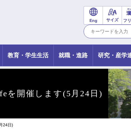
サイズ
Eng
フ
教育・学生生活
就職・進路
研究・産学
eを開催します(5月24日)
24日)