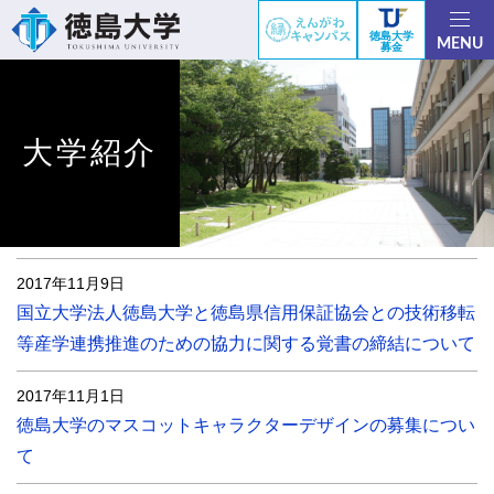
徳島大学
MENU
募金
大学紹介
2017年11月9日
国立大学法人徳島大学と徳島県信用保証協会との技術移転
等産学連携推進のための協力に関する覚書の締結について
2017年11月1日
徳島大学のマスコットキャラクターデザインの募集につい
て