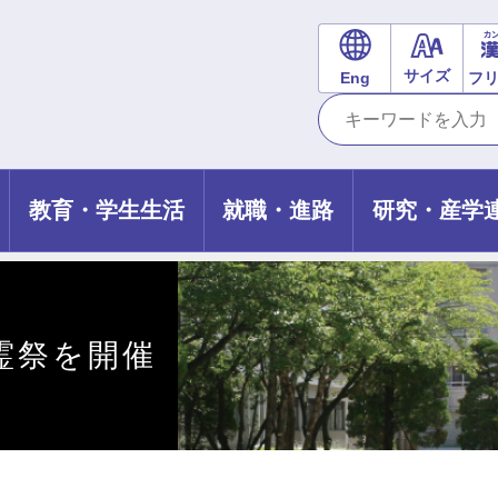
サイズ
Eng
フ
教育・学生生活
就職・進路
研究・産学
霊祭を開催