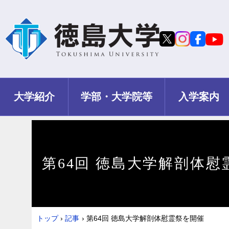
大学紹介
学部・大学院等
入学案内
第64回 徳島大学解剖体慰
トップ
›
記事
›
第64回 徳島大学解剖体慰霊祭を開催