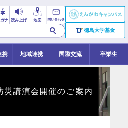
問い合わせ
リガナ
読み上げ
地図
徳島大学基金
連携
地域連携
国際交流
卒業生
防災講演会開催のご案内