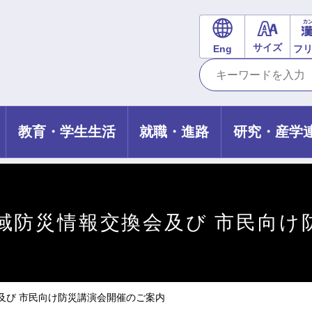
サイズ
Eng
フ
教育・学生生活
就職・進路
研究・産学
域防災情報交換会及び 市民向け
及び 市民向け防災講演会開催のご案内