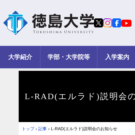
大学紹介
学部・大学院等
入学案内
L-RAD(エルラド)説明
トップ
›
記事
›
L-RAD(エルラド)説明会のお知らせ