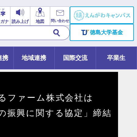
問い合わせ
リガナ
読み上げ
地図
徳島大学基金
連携
地域連携
国際交流
卒業生
るファーム株式会社は
の振興に関する協定」締結