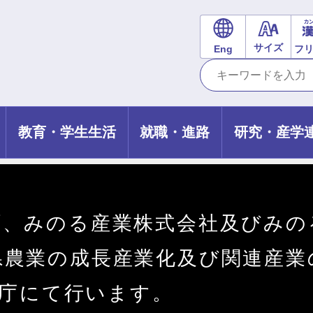
サイズ
Eng
フ
教育・学生生活
就職・進路
研究・産学
町、みのる産業株式会社及びみの
県農業の成長産業化及び関連産業
県庁にて行います。