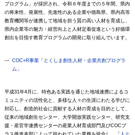
プログラム」が採択され、令和６年度までの５年間、県内
の将来性、発展性、先進性のある企業や徳島県、県内高等
教育機関等が連携して地域を担う質の高い人材を育成し、
県内企業等の魅力・経営向上と人材定着促進という好循環
創出を目指す教育プログラムの開発に取り組んでいます。
COC+R事業「とくしま創生人材・企業共創プログラ
ム」
平成31年4月に、特色ある実践を通じた地域連携によるコ
ミュニティの活性化と、多様な人々の生涯にわたる学びに
対応し、創造的社会に貢献する人材の育成を目的として、
従来の地域創生センター、大学開放実践センター、研究支
援・産官学連携センターの産業人材育成部門及びCOCプ
ラス推進本部によって担われていた業務を統合し、「
人と