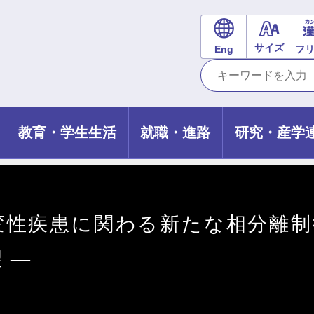
サイズ
Eng
フ
教育・学生生活
就職・進路
研究・産学
性疾患に関わる新たな相分離制御
 ―