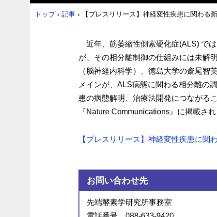
トップ
›
記事
›
【プレスリリース】神経変性疾患に関わる新た
近年、筋萎縮性側索硬化症(ALS) 
が、その相分離制御の仕組みには未解
（脳神経内科学）、徳島大学の齋尾智
メインが、ALS病態に関わる相分離の
患の病態解明、治療法開発につながるこ
『Nature Communications』に掲載
【プレスリリース】神経変性疾患に関わる新
お問い合わせ先
先端酵素学研究所事務室
電話番号 088-633-9420