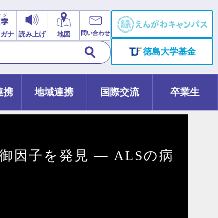
問い合わせ
リガナ
読み上げ
地図
徳島大学基金
連携
地域連携
国際交流
卒業生
因子を発見 ― ALSの病