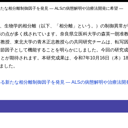
な相分離制御因子を発見 ― ALSの病態解明や治療法開発に希望 ―
では、生物学的相分離（以下、「相分離」という。）の制御異常
明の点が多く残されています。奈良県立医科大学の森英一朗准
英教授、東北大学の青木正志教授らの共同研究チームは、転写
調節因子として機能することを明らかにしました。今回の研究成
とが期待されます。本研究成果は、令和7年10月16日（木）1
されました。
たな相分離制御因子を発見 ― ALSの病態解明や治療法開発に希望 