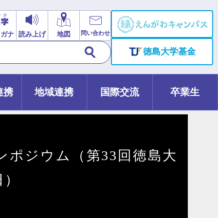
問い合わせ
リガナ
読み上げ
地図
徳島大学基金
連携
地域連携
国際交流
卒業生
ンポジウム（第33回徳島大
日）