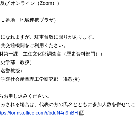
及び オンライン（Zoom））
地 地域連携プラザ）
ますが、駐車台数に限りがあります。
通機関をご利用ください。
財第一課 主任文化財調査官（歴史資料部門））
学部 教授）
名誉教授）
社会産業理工学研究部 准教授）
らお申し込みください。
る場合は、代表の方の氏名とともに参加人数を併せてご
ttps://forms.office.com/r/bddN4n9nBH