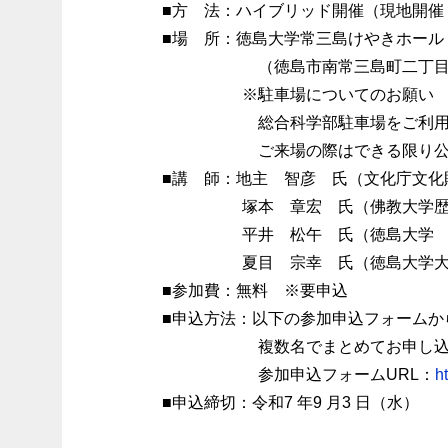
■方 法：ハイブリッド開催（現地開催 
■場 所：徳島大学常三島けやきホール
（徳島市南常三島町二丁目１番
※駐車場についてのお願い
総合科学部駐車場をご利用になれ
ご来場の際はできる限り公共交
■講 師：地主 智彦 氏（文化庁文化
塚本 章宏 氏（佛教大学歴史
平井 松午 氏（徳島大学 
夏目 宗幸 氏（徳島大学大学院
■参加費：無料 ※要申込
■申込方法：以下の参加申込フォームか
複数名でまとめてお申し込みされ
参加申込フォームURL：
h
■申込締切：令和7 年9 月3 日（水）