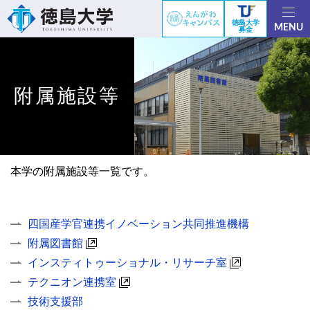
徳島大学
MENU
募金
附属施設等
本学の附属施設等一覧です。
四国産学官連携イノベーション共同推進機構
附属図書館
インスティトゥーショナル・リサーチ室
テクニオン連携室
技術支援部