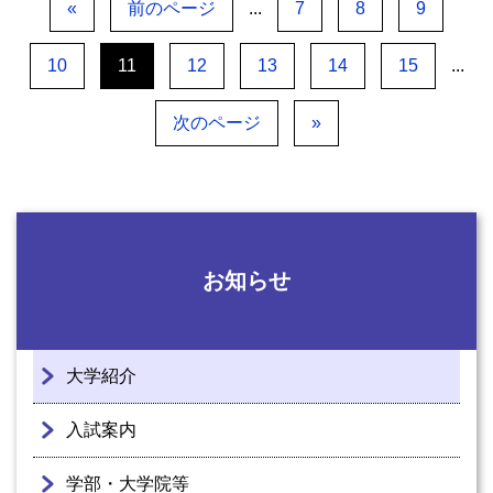
«
前のページ
...
7
8
9
10
11
12
13
14
15
...
次のページ
»
お知らせ
大学紹介
入試案内
学部・大学院等