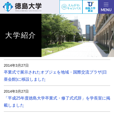
徳島大学
MENU
募金
大学紹介
2014年3月27日
卒業式で展示されたオブジェを地域・国際交流プラザ(日
亜会館)に移設しました
2014年3月27日
「平成25年度徳島大学卒業式・修了式式辞」を学長室に掲
載しました