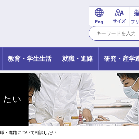
サイズ
Eng
フ
教育・学生生活
就職・進路
研究・産学
したい
就職・進路について相談したい