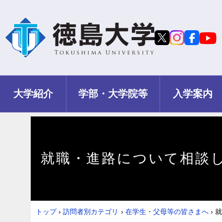
大学紹介
学部・大学院等
入学案内
就職・進路について相談
トップ
›
訪問者別カテゴリ
›
在学生・父母等の皆さまへ
›