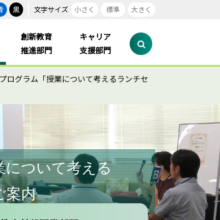
青
黒
文字サイズ
小さく
標準
大きく
創新教育
キャリア
推進部門
支援部門
進プログラム「授業について考えるランチセ
業について考える
ご案内