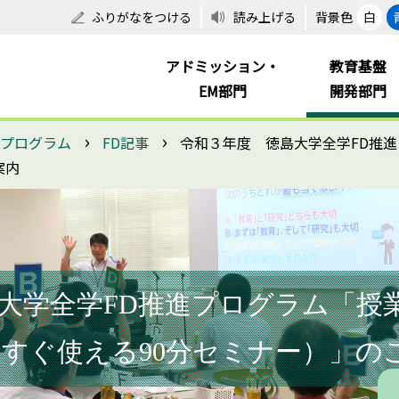
ふりがなをつける
読み上げる
背景色
白
アドミッション・
教育基盤
EM部門
開発部門
›
›
進プログラム
FD記事
令和３年度 徳島大学全学FD推
案内
大学全学FD推進プログラム「授
すぐ使える90分セミナー）」の