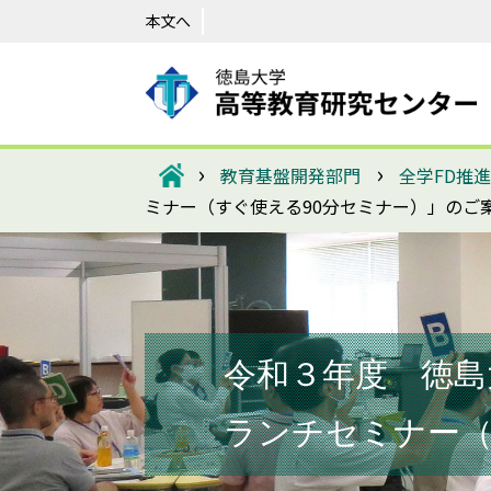
本文へ
›
›
教育基盤開発部門
全学FD推
ミナー（すぐ使える90分セミナー）」のご
令和３年度 徳島
ランチセミナー（