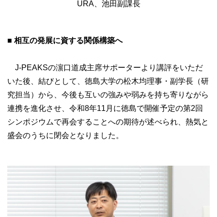
URA、池田副課長
■ 相互の発展に資する関係構築へ
J-PEAKSの濵口道成主席サポーターより講評をいただ
いた後、結びとして、徳島大学の松木均理事・副学長（研
究担当）から、今後も互いの強みや弱みを持ち寄りながら
連携を進化させ、令和8年11月に徳島で開催予定の第2回
シンポジウムで再会することへの期待が述べられ、熱気と
盛会のうちに閉会となりました。