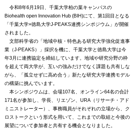
令和8年6月19日、千葉大学柏の葉キャンパスの
Biohealth open Innovation Hub (BIH)にて、第1回目となる
「千葉大学×徳島大学J-PEAKS連携シンポジウム」が開催
されました。
文部科学省の「地域中核・特色ある研究大学強化促進事
業（J-PEAKS）」採択を機に、千葉大学と徳島大学は今
年3月に連携協定を締結しています。地域や研究分野の枠
を超えて両大学が、互いの強みだけでなく課題も共有しな
がら、「孤立せずに高め合う」新たな研究大学連携モデル
の構築に挑んでいます。
本シンポジウムは、会場107名、オンライン64名の合計
171名が参加し、学長、リエゾン、URA（リサーチ・アド
ミニストレーター）、事務職員がそれぞれの立場から、ク
ロストークという形式を用いて、これまでの取組と今後の
展望について参加者と共有する機会となりました。