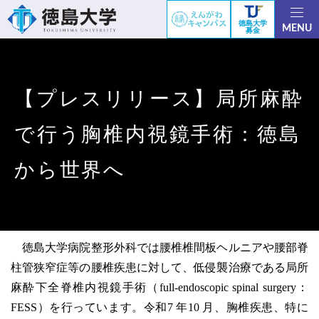
徳島大学
MENU
募金
【プレスリリース】局所麻酔
で行う胸椎内視鏡手術：徳島
から世界へ
徳島大学病院整形外科では腰椎椎間板ヘルニアや腰部脊
柱管狭窄症等の腰椎疾患に対して、低侵襲治療である局所
麻酔下全脊椎内視鏡手術（full-endoscopic spinal surgery：
FESS）を行っています。令和7 年10 月、胸椎疾患、特に