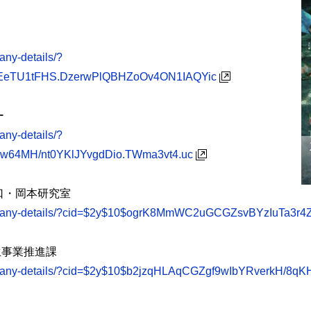
ny-details/?
EeTU1tFHS.DzerwPlQBHZoOv4ON1IAQYic
ー
ny-details/?
ew64MH/nt0YKlJYvgdDio.TWma3vt4.uc
口・岡本研究室
company-details/?cid=$2y$10$ogrK8MmWC2uGCGZsvBYzIuTa3
生事業推進課
ompany-details/?cid=$2y$10$b2jzqHLAqCGZgf9wIbYRverkH/8