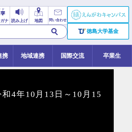
問い合わせ
リガナ
読み上げ
地図
徳島大学基金
連携
地域連携
国際交流
卒業生
年10月13日～10月15