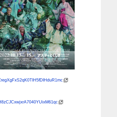
r4ZregXgFxS2qK0TIH5fDIHduR1mc
qKH8zCJCxwjxrA7040YUixM61qc