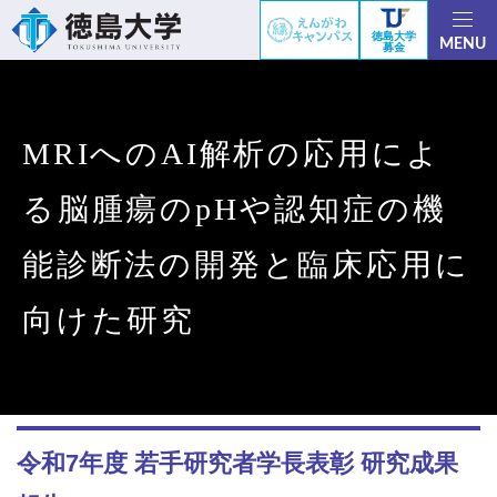
徳島大学
MENU
募金
MRIへのAI解析の応用によ
る脳腫瘍のpHや認知症の機
能診断法の開発と臨床応用に
向けた研究
令和7年度 若手研究者学長表彰 研究成果