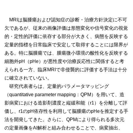
MRIは脳腫瘍および認知症の診断・治療方針決定に不可
欠であるが、従来の画像評価は形態変化や信号変化の視覚
的・定性的評価に依存する部分が大きく、病態を反映する
定量的指標を日常臨床で安定して取得することには限界が
ある。特に脳腫瘍では、腫瘍微小環境の酸性化を反映する
細胞外pH（pHe）が悪性度や治療反応性に関係すると考
えられる一方、臨床MRIで非侵襲的に評価する手法は十分
に確立されていない。
研究代表者らは、定量的パラメータマッピング
（quantitative parameter mapping：QPM）を用いて、造
影病変における造影剤濃度と縦緩和能（r1）を分離して評
価し、r1のpH依存性を利用して脳腫瘍のpHeを推定する手
法を開発してきた。さらに、QPMにより得られる多次元
の定量画像をAI解析と組み合わせることで、病変抽出、