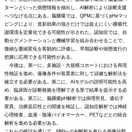
ターンといった病態情報を抽出し、AI解析により診断支援
へつなげる点にある。脳腫瘍では、QPMに基づくpHeマッ
ピングにより、造影効果の強さだけでは捉えにくい腫瘍代
謝環境を定量化できる可能性が示された。認知症では、自
動セグメンテーションと機械学習を組み合わせることで、
微細な萎縮変化を客観的に評価し、早期診断や病態進行の
把握に応用できる可能性がある。
今後は、第一に、多施設・大規模コホートにおける再現
性検証を進め、撮像条件や装置差に対して頑健な解析法を
確立する必要がある。第二に、AIモデルの説明可能性を高
め、臨床医が診断根拠を理解できる形で結果を提示する必
要がある。第三に、脳腫瘍pH解析では病理所見、遺伝子
変異、治療反応性との関連を検証し、認知症解析では神経
心理検査、血液・髄液バイオマーカー、PETなどとの統合
解析を進める必要がある。
これらの検討を通じて、MRIへのAI解析を単なる画像分類