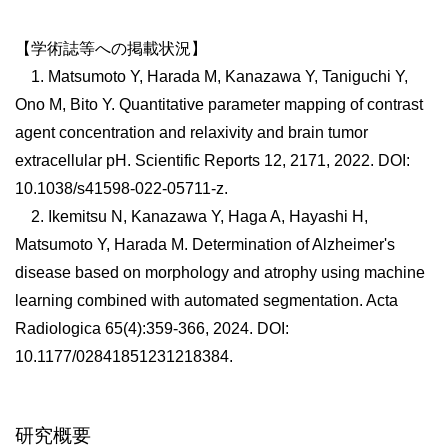
【学術誌等への掲載状況】
1. Matsumoto Y, Harada M, Kanazawa Y, Taniguchi Y,
Ono M, Bito Y. Quantitative parameter mapping of contrast
agent concentration and relaxivity and brain tumor
extracellular pH. Scientific Reports 12, 2171, 2022. DOI:
10.1038/s41598-022-05711-z.
2. Ikemitsu N, Kanazawa Y, Haga A, Hayashi H,
Matsumoto Y, Harada M. Determination of Alzheimer's
disease based on morphology and atrophy using machine
learning combined with automated segmentation. Acta
Radiologica 65(4):359-366, 2024. DOI:
10.1177/02841851231218384.
研究概要