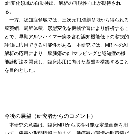
pH変化領域の自動検出、解析の再現性向上が期待され
る。
一方、認知症領域では、三次元T1強調MRIから得られる
脳萎縮、局所体積、形態変化を機械学習により解析するこ
とで、早期アルツハイマー病を含む認知機能低下の客観的
評価に応用できる可能性がある。本研究では、MRIへのAI
解析の応用により、脳腫瘍のpHマッピングと認知症の機
能診断法を開発し、臨床応用に向けた基盤を構築すること
を目的とした。
今後の展望（研究者からのコメント）
本研究の意義は、臨床MRIから取得可能な定量画像を用
いて、疾患の形態情報に加えて、腫瘍微小環境や脳萎縮パ