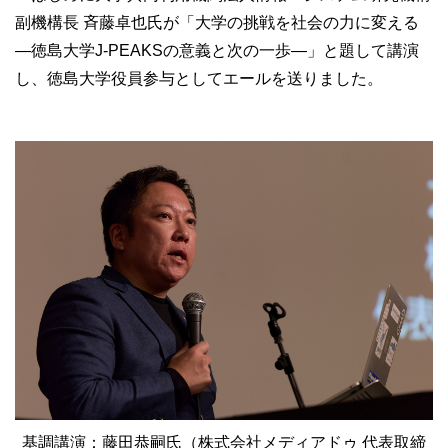
副機構長 斉藤卓也氏が「大学の挑戦を社会の力に変える
―徳島大学J-PEAKSの意義と次の一歩―」と題して講演
し、徳島大学役員参与としてエールを送りました。
基調講演：藤田恭嗣氏（株式会社メディアドゥ 代表取締