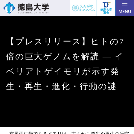
徳島大学
MENU
募金
【プレスリリース】ヒトの7
倍の巨大ゲノムを解読 ― イ
ベリアトゲイモリが示す発
生・再生・進化・行動の謎
―
有尾両生類であるイモリは、古くから発生や再生の研究