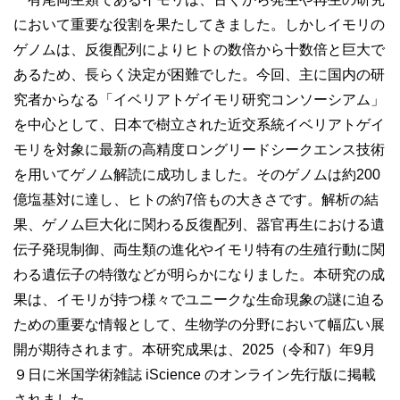
において重要な役割を果たしてきました。しかしイモリの
ゲノムは、反復配列によりヒトの数倍から十数倍と巨大で
あるため、長らく決定が困難でした。今回、主に国内の研
究者からなる「イベリアトゲイモリ研究コンソーシアム」
を中心として、日本で樹立された近交系統イベリアトゲイ
モリを対象に最新の高精度ロングリードシークエンス技術
を用いてゲノム解読に成功しました。そのゲノムは約200
億塩基対に達し、ヒトの約7倍もの大きさです。解析の結
果、ゲノム巨大化に関わる反復配列、器官再生における遺
伝子発現制御、両生類の進化やイモリ特有の生殖行動に関
わる遺伝子の特徴などが明らかになりました。本研究の成
果は、イモリが持つ様々でユニークな生命現象の謎に迫る
ための重要な情報として、生物学の分野において幅広い展
開が期待されます。本研究成果は、2025（令和7）年9月
９日に米国学術雑誌 iScience のオンライン先行版に掲載
されました。