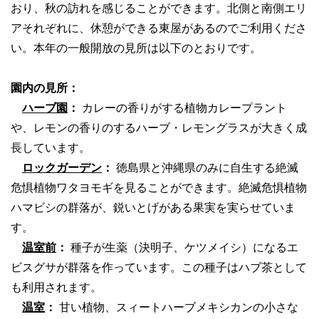
おり、秋の訪れを感じることができます。北側と南側エリ
アそれぞれに、休憩ができる東屋があるのでご利用くださ
い。本年の一般開放の見所は以下のとおりです。
園内の見所：
ハーブ園
：
カレーの香りがする植物カレープラント
や、レモンの香りのするハーブ・レモングラスが大きく成
長しています。
ロックガーデン
：
徳島県と沖縄県のみに自生する絶滅
危惧植物ワタヨモギを見ることができます。絶滅危惧植物
ハマビシの群落が、鋭いとげがある果実を実らせていま
す。
温室前
：
種子が生薬（決明子、ケツメイシ）になるエ
ビスグサが群落を作っています。この種子はハブ茶として
も利用されます。
温室
：
甘い植物、スィートハーブメキシカンの小さな