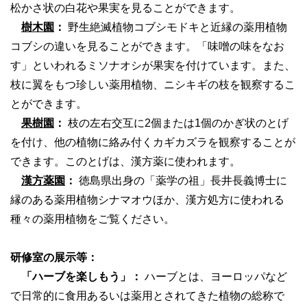
松かさ状の白花や果実を見ることができます。
樹木園
：
野生絶滅植物コブシモドキと近縁の薬用植物
コブシの違いを見ることができます。「味噌の味をなお
す」といわれるミソナオシが果実を付けています。また、
枝に翼をもつ珍しい薬用植物、ニシキギの枝を観察するこ
とができます。
果樹園
：
枝の左右交互に2個または1個のかぎ状のとげ
を付け、他の植物に絡み付くカギカズラを観察することが
できます。このとげは、漢方薬に使われます。
漢方薬園
：
徳島県出身の「薬学の祖」長井長義博士に
縁のある薬用植物シナマオウほか、漢方処方に使われる
種々の薬用植物をご覧ください。
研修室の展示等：
「ハーブを楽しもう」：
ハーブとは、ヨーロッパなど
で日常的に食用あるいは薬用とされてきた植物の総称で