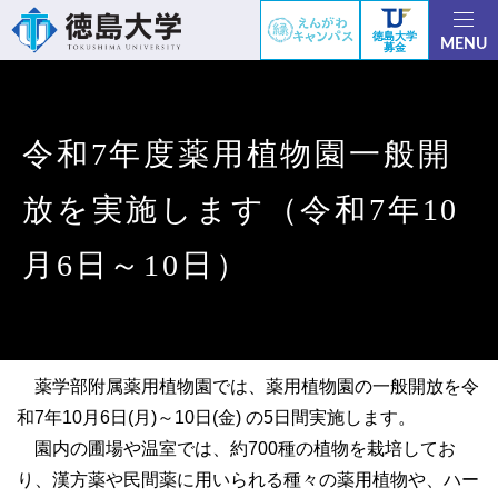
徳島大学
MENU
募金
令和7年度薬用植物園一般開
放を実施します（令和7年10
月6日～10日）
薬学部附属薬用植物園では、薬用植物園の一般開放を令
和7年10月6日(月)～10日(金) の5日間実施します。
園内の圃場や温室では、約700種の植物を栽培してお
り、漢方薬や民間薬に用いられる種々の薬用植物や、ハー