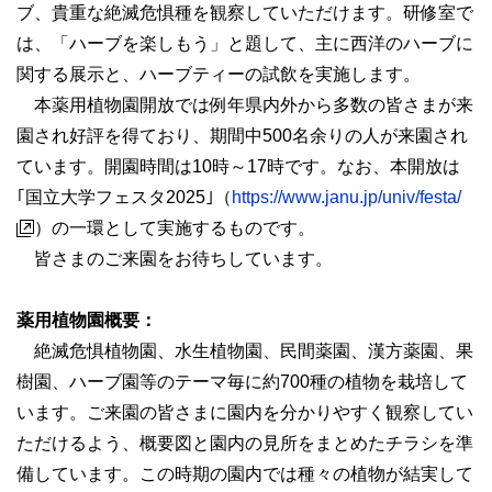
ブ、貴重な絶滅危惧種を観察していただけます。研修室で
は、「ハーブを楽しもう」と題して、主に西洋のハーブに
関する展示と、ハーブティーの試飲を実施します。
本薬用植物園開放では例年県内外から多数の皆さまが来
園され好評を得ており、期間中500名余りの人が来園され
ています。開園時間は10時～17時です。なお、本開放は
｢国立大学フェスタ2025｣（
https://www.janu.jp/univ/festa/
）の一環として実施するものです。
皆さまのご来園をお待ちしています。
薬用植物園概要：
絶滅危惧植物園、水生植物園、民間薬園、漢方薬園、果
樹園、ハーブ園等のテーマ毎に約700種の植物を栽培して
います。ご来園の皆さまに園内を分かりやすく観察してい
ただけるよう、概要図と園内の見所をまとめたチラシを準
備しています。この時期の園内では種々の植物が結実して