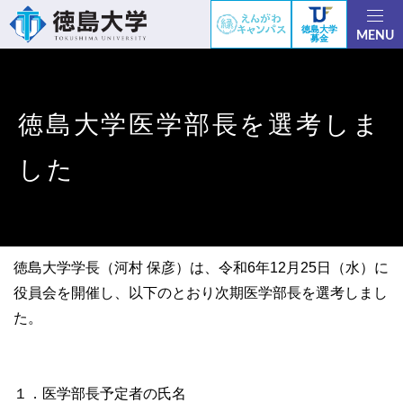
徳島大学
MENU
募金
徳島大学医学部長を選考しま
した
徳島大学学長（河村 保彦）は、令和6年12月25日（水）に
役員会を開催し、以下のとおり次期医学部長を選考しまし
た。
１．医学部長予定者の氏名