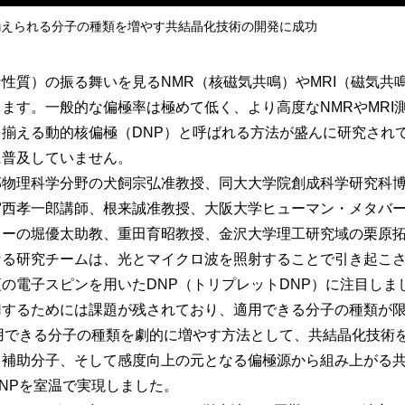
揃えられる分子の種類を増やす共結晶化技術の開発に成功
質）の振る舞いを見るNMR（核磁気共鳴）やMRI（磁気共
ます。一般的な偏極率は極めて低く、より高度なNMRやMRI測
揃える動的核偏極（DNP）と呼ばれる方法が盛んに研究され
に普及していません。
物理科学分野の犬飼宗弘准教授、同大大学院創成科学研究科博
宮西孝一郎講師、根来誠准教授、大阪大学ヒューマン・メタバ
ターの堀優太助教、重田育昭教授、金沢大学理工研究域の栗原
なる研究チームは、光とマイクロ波を照射することで引き起こ
の電子スピンを用いたDNP（トリプレットDNP）に注目しま
用するためには課題が残されており、適用できる分子の種類が
できる分子の種類を劇的に増やす方法として、共結晶化技術を
補助分子、そして感度向上の元となる偏極源から組み上がる共
NPを室温で実現しました。