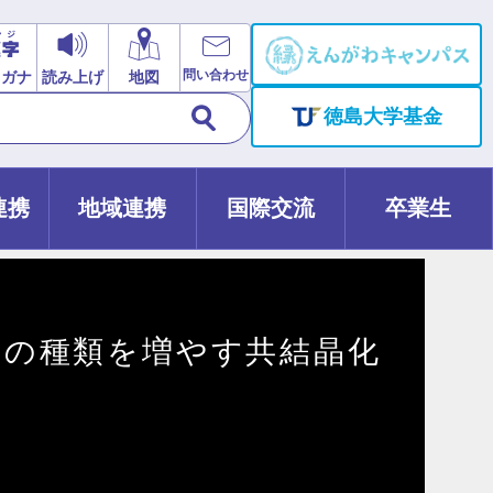
問い合わせ
リガナ
読み上げ
地図
徳島大学基金
連携
地域連携
国際交流
卒業生
子の種類を増やす共結晶化