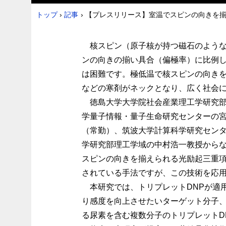
トップ
›
記事
›
【プレスリリース】室温でスピンの向きを
核スピン（原子核が持つ磁石のような性
ンの向きの揃い具合（偏極率）に比例し
は困難です。極低温で核スピンの向きを
などの寒剤がネックとなり、広く社会
徳島大学大学院社会産業理工学研究部
学量子情報・量子生命研究センターの
（常勤）、筑波大学計算科学研究セン
学研究部理工学域の中村浩一教授から
スピンの向きを揃えられる光励起三重項
されている手法ですが、この技術を応
本研究では、トリプレットDNPが適用
り感度を向上させたいターゲット分子、
る尿素を含む複数分子のトリプレットD