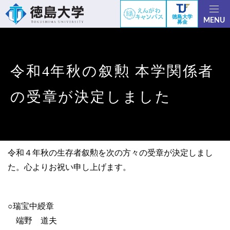
徳島大学
MENU
募金
令和4年秋の叙勲 本学関係者
の受章が決定しました
令和４年秋の生存者叙勲を次の方々の受章が決定しまし
た。心よりお祝い申し上げます。
○瑞宝中綬章
端野 道夫