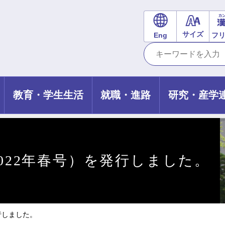
サイズ
Eng
フ
教育・学生生活
就職・進路
研究・産学
2022年春号）を発行しました。
発行しました。