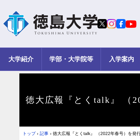
大学紹介
学部・大学院等
入学案内
徳大広報『とくtalk』 （
トップ
›
記事
›
徳大広報『とくtalk』 （2022年春号）を