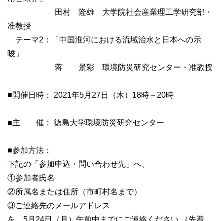
田村 隆雄 大学院社会産業理工学研究部・
准教授
テーマ2：「中国淮河における流域治水と日本への示
唆」
蒋 景彩 環境防災研究センター・准教授
■開催日時： 2021年5月27日（木）18時～20時
■主 催： 徳島大学環境防災研究センター
■参加方法：
下記の「参加申込・問い合わせ先」へ、
①参加者氏名
②所属名または住所（市町村名まで）
③ご連絡先のメールアドレス
を、5月24日（月）午前中までにご連絡ください.（先着