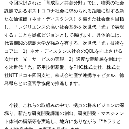
今回採択された「育成型／共創分野」では、喫緊の社会
課題であるポストコロナ社会に求められる距離に対する新
たな価値観（ネオ・ディスタンス）を備えた社会像を目指
し、「レジリエンスの高い社会基盤を次世代「光」で実現
する」ことを拠点ビジョンとして掲げます。具体的には、
代表機関の徳島大学が強みを有する、次世代「光」技術を
コアに、1）ネオ・ディスタンス社会のQOLを向上させる
次世代「光」サービスの実現、2）適度な距離感を創出す
る次世代「光」応用技術基盤、をPHC株式会社、株式会
社NTTドコモ四国支社、株式会社産学連携キャピタル、徳
島県らとの産官学協働で推進します。
今後、これらの取組みの中で、拠点の将来ビジョンの深
堀り、新たな研究開発課題の創出、研究開発・マネジメン
ト体制の構築等を実施し、地方にありながら「“キラリと