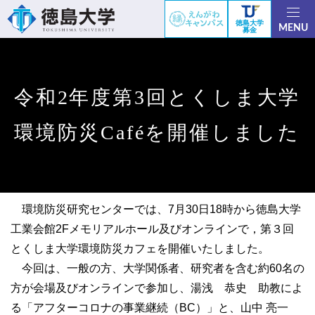
徳島大学
MENU
募金
令和2年度第3回とくしま大学
環境防災Caféを開催しました
環境防災研究センターでは、7月30日18時から徳島大学
工業会館2Fメモリアルホール及びオンラインで，第３回
とくしま大学環境防災カフェを開催いたしました。
今回は、一般の方、大学関係者、研究者を含む約60名の
方が会場及びオンラインで参加し、湯浅 恭史 助教によ
る「アフターコロナの事業継続（BC）」と、山中 亮一