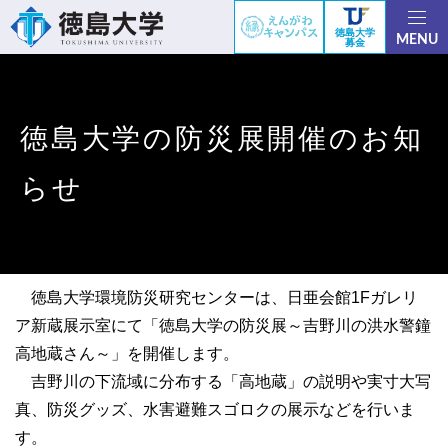
徳島大学
MENU
募金
徳島大学の防災展開催のお知
らせ
徳島大学環境防災研究センターは、日亜会館1Fガレリ
ア新蔵展示室にて「徳島大学の防災展～吉野川の洪水警鐘
高地蔵さん～」を開催します。
吉野川の下流域に分布する「高地蔵」の説明や実寸大写
真、防災グッズ、水害避難スゴロクの展示などを行いま
す。