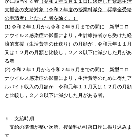
かに該当する者
（令和２年５月１１日に決定した緊急生活
支援金の支給対象（令和２年度の授業料減免，奨学金受給
の申請者）となった者を除く。）
(1) 令和２年１月から令和２年５月までの間に，新型コロ
ナウイルス感染症の影響により，生計維持者から受けた経
済的支援（生活費等の仕送り）の月額が，令和元年１１月
又は１２月の月額と比較し，２／３以下に減少した月があ
る者
(2) 令和２年１月から令和２年５月までの間に，新型コロ
ナウイルス感染症の影響により，生活費等のために得たア
ルバイト収入の月額が，令和元年１１月又は１２月の月額
と比較し，２／３以下に減少した月がある者。
５．支給時期
支給の準備が整い次第、授業料の引落口座に振り込みま
す。