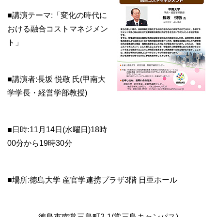
■講演テーマ:「変化の時代に
おける融合コストマネジメン
ト」
■講演者:長坂 悦敬 氏(甲南大
学学長・経営学部教授)
■日時:11月14日(水曜日)18時
00分から19時30分
■場所:徳島大学 産官学連携プラザ3階 日亜ホール
徳島市南常三島町2-1(常三島キャンパス)